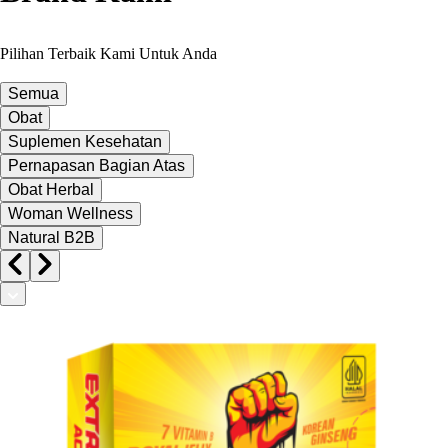
Pilihan Terbaik Kami Untuk Anda
Semua
Obat
Suplemen Kesehatan
Pernapasan Bagian Atas
Obat Herbal
Woman Wellness
Natural B2B