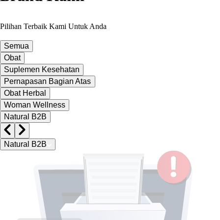
Pilihan Terbaik Kami Untuk Anda
Semua
Obat
Suplemen Kesehatan
Pernapasan Bagian Atas
Obat Herbal
Woman Wellness
Natural B2B
Natural B2B